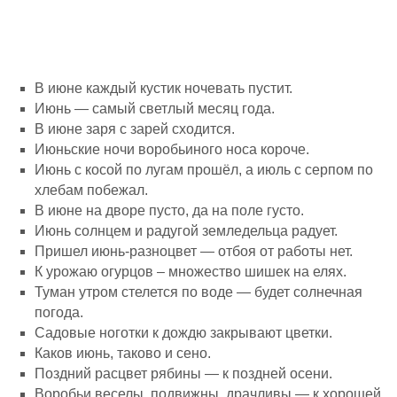
В июне каждый кустик ночевать пустит.
Июнь — самый светлый месяц года.
В июне заря с зарей сходится.
Июньские ночи воробьиного носа короче.
Июнь с косой по лугам прошёл, а июль с серпом по
хлебам побежал.
В июне на дворе пусто, да на поле густо.
Июнь солнцем и радугой земледельца радует.
Пришел июнь-разноцвет — отбоя от работы нет.
К урожаю огурцов – множество шишек на елях.
Туман утром стелется по воде — будет солнечная
погода.
Садовые ноготки к дождю закрывают цветки.
Каков июнь, таково и сено.
Поздний расцвет рябины — к поздней осени.
Воробьи веселы, подвижны, драчливы — к хорошей