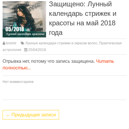
Защищено: Лунный
календарь стрижек и
красоты на май 2018
года
tvoimir
Лунные календари стрижки и окраски волос
,
Практическая
астрология
25/04/2018
Отрывка нет, потому что запись защищена.
Читать
полностью...
Нет комментариев
← Предыдущие записи