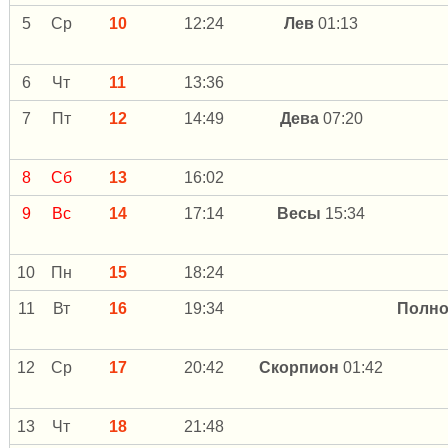
5
Ср
10
12:24
Лев
01:13
6
Чт
11
13:36
7
Пт
12
14:49
Дева
07:20
8
Сб
13
16:02
9
Вс
14
17:14
Весы
15:34
10
Пн
15
18:24
11
Вт
16
19:34
Полн
12
Ср
17
20:42
Скорпион
01:42
13
Чт
18
21:48