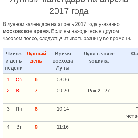
2017 года
В лунном календаре на апрель 2017 года указанно
московское время
. Если вы находитесь в другом
часовом поясе, следует учитывать разницу во времени.
Число
Лунный
Время
Луна в знаке
Фа
и день
день
восхода
зодиака
недели
Луны
1
Сб
6
08:36
2
Вс
7
09:20
Рак
21:27
3
Пн
8
10:14
чет
4
Вт
9
11:16