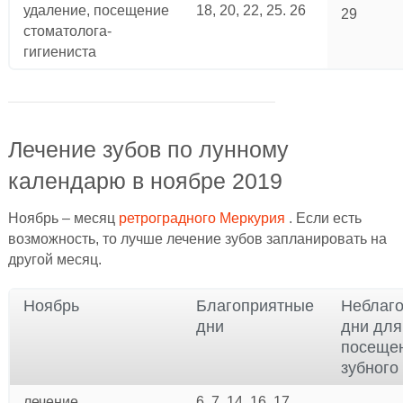
удаление, посещение
18, 20, 22, 25. 26
29
стоматолога-
гигиениста
Лечение зубов по лунному
календарю в ноябре 2019
Ноябрь – месяц
ретроградного Меркурия
. Если есть
возможность, то лучше лечение зубов запланировать на
другой месяц.
Ноябрь
Благоприятные
Неблаг
дни
дни для
посеще
зубного
лечение,
6, 7, 14, 16, 17,