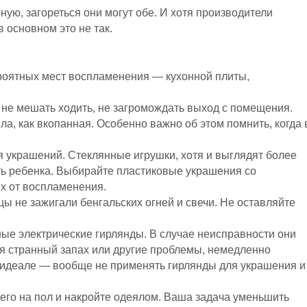
ую, загореться они могут обе. И хотя производители
в основном это не так.
ероятных мест воспламенения — кухонной плиты,
 не мешать ходить, не загромождать выход с помещения.
ла, как вкопанная. Особенно важно об этом помнить, когда 
 украшений. Стеклянные игрушки, хотя и выглядят более
ить ребенка. Выбирайте пластиковые украшения со
х от воспламенения.
цы не зажигали бенгальских огней и свечи. Не оставляйте
ые электрические гирлянды. В случае неисправности они
ся странный запах или другие проблемы, немедленно
 В идеале — вообще не применять гирлянды для украшения и
 его на пол и накройте одеялом. Ваша задача уменьшить