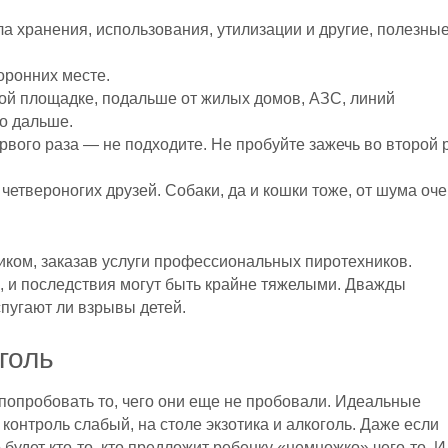
а хранения, использования, утилизации и другие, полезны
оронних месте.
ой площадке, подальше от жилых домов, АЗС, линий
о дальше.
ервого раза — не подходите. Не пробуйте зажечь во второй 
четвероногих друзей. Собаки, да и кошки тоже, от шума оч
иком, заказав услуги профессиональных пиротехников.
, и последствия могут быть крайне тяжелыми. Дважды
спугают ли взрывы детей.
голь
попробовать то, чего они еще не пробовали. Идеальные
контроль слабый, на столе экзотика и алкоголь. Даже если
будет кто-то, кто предложит ребенку «немножко» чего-то. И