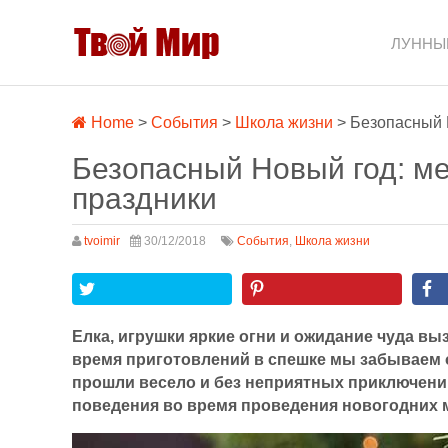
ЛУННЫ
Home
>
События
>
Школа жизни
>
Безопасный 
Безопасный Новый год: м
праздники
tvoimir
30/12/2018
События
,
Школа жизни
Елка, игрушки яркие огни и ожидание чуда выз
время приготовлений в спешке мы забываем 
прошли весело и без неприятных приключени
поведения во время проведения новогодних 