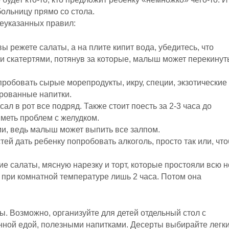
ольницу прямо со стола.
еуказанных правил:
ы режете салаты, а на плите кипит вода, убедитесь, что
ми скатертями, потянув за которые, малыш может перекинут
робовать сырые морепродукты, икру, специи, экзотические
ированные напитки.
ал в рот все подряд. Также стоит поесть за 2-3 часа до
иметь проблем с желудком.
ми, ведь малыш может выпить все залпом.
тей дать ребенку попробовать алкоголь, просто так или, чт
е салаты, мясную нарезку и торт, которые простояли всю н
я при комнатной температуре лишь 2 часа. Потом она
ы. Возможно, организуйте для детей отдельный стол с
ной едой, полезными напитками. Десерты выбирайте легк