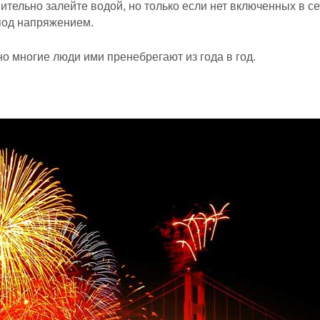
ительно залейте водой, но только если нет включенных в се
под напряжением.
 многие люди ими пренебрегают из года в год.