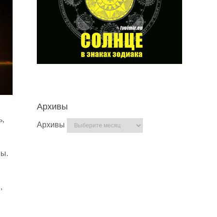
Архивы
ь,
Архивы
ны.
,