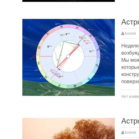
Астр
tvoimir
Неделя
возбужд
Мы мож
которые
констру
поверхн
Нет комм
Астр
tvoimir