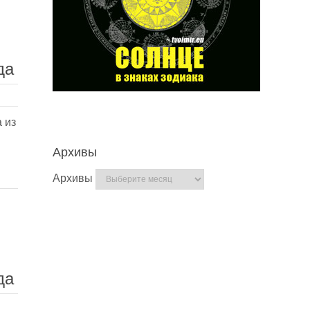
да
 из
Архивы
Архивы
да