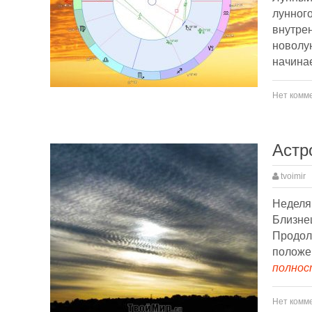
лунного
внутрен
новолун
начина
Нет комм
Астр
tvoimir
Неделя
Близнец
Продол
положе
полност
Нет комм