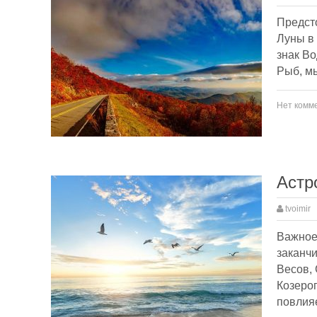
Предсто
Луны в 
знак Во
Рыб, м
Нет комм
Астр
tvoimir
Важное
заканчи
Весов, 
Козерог
повлия