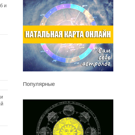
б и
Популярные
ки
ый