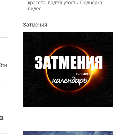
красота, подтянутость. Подборка
видео
Затмения
йти
а