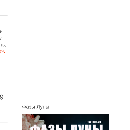
 и
у
ть,
ть
9
Фазы Луны