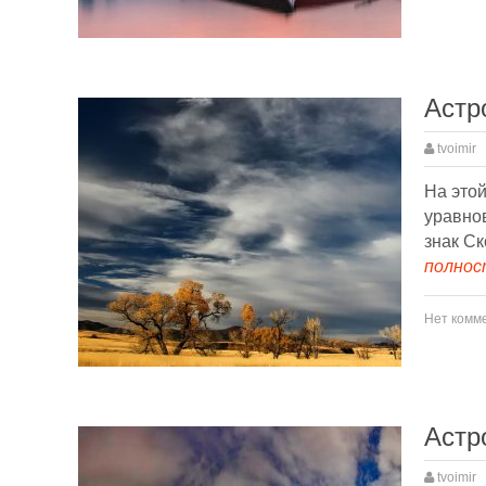
Астр
tvoimir
На этой
уравнов
знак Ск
полност
Нет комм
Астр
tvoimir