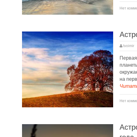
Нет комм
Астр
tvoimir
Первая 
планеты
окружа
на перв
Читать
Нет комм
Астр