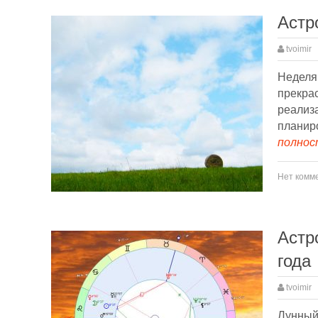
Астр
tvoimir
Неделя
прекра
реализа
планиро
полност
Нет комм
Астр
года
tvoimir
Лунный