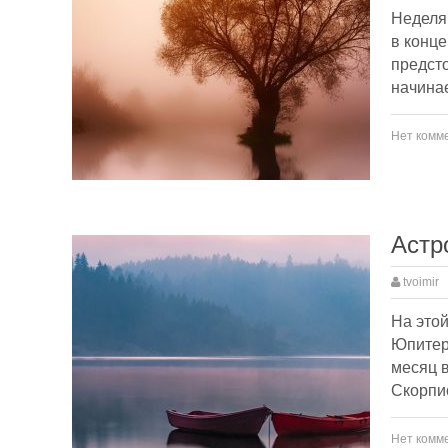
Неделя 
в конце
предст
начинае
Нет комм
Астр
tvoimir
На этой
Юпитер 
месяц в
Скорпио
Нет комм