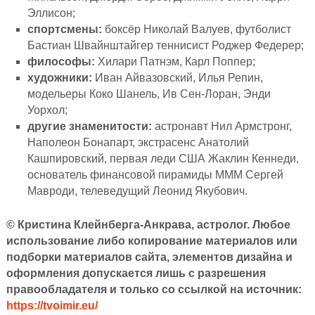
Эллисон;
спортсмены:
боксёр Николай Валуев, футболист
Бастиан Швайнштайгер теннисист Роджер Федерер;
философы:
Хилари Патнэм, Карл Поппер;
художники:
Иван Айвазовский, Илья Репин,
модельеры Коко Шанель, Ив Сен-Лоран, Энди
Уорхол;
другие знаменитости:
астронавт Нил Армстронг,
Наполеон Бонапарт, экстрасенс Анатолий
Кашпировский, первая леди США Жаклин Кеннеди,
основатель финансовой пирамиды МММ Сергей
Мавроди, телеведущий Леонид Якубович.
© Кристина Клейнберга-Анкрава, астролог. Любое
использование либо копирование материалов или
подборки материалов сайта, элементов дизайна и
оформления допускается лишь с разрешения
правообладателя и только со ссылкой на источник:
https://tvoimir.eu/