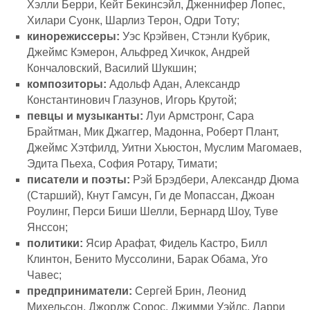
Хэлли Берри, Кейт Бекинсэйл, Дженнифер Лопес,
Хилари Суонк, Шарлиз Терон, Одри Тоту;
кинорежиссеры:
Уэс Крэйвен, Стэнли Кубрик,
Джеймс Кэмерон, Альфред Хичкок, Андрей
Кончаловский, Василий Шукшин;
композиторы:
Адольф Адан, Александр
Константинович Глазунов, Игорь Крутой;
певцы и музыканты:
Луи Армстронг, Сара
Брайтман, Мик Джаггер, Мадонна, Роберт Плант,
Джеймс Хэтфилд, Уитни Хьюстон, Муслим Магомаев,
Эдита Пьеха, София Ротару, Тимати;
писатели и поэты:
Рэй Брэдбери, Александр Дюма
(Старший), Кнут Гамсун, Ги де Мопассан, Джоан
Роулинг, Перси Биши Шелли, Бернард Шоу, Туве
Янссон;
политики:
Ясир Арафат, Фидель Кастро, Билл
Клинтон, Бенито Муссолини, Барак Обама, Уго
Чавес;
предприниматели:
Сергей Брин, Леонид
Михельсон, Джордж Сорос, Джимми Уэйлс, Ларри