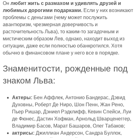
Он
любит жить с размахом и удивлять друзей и
любимых дорогими подарками.
Если у них возникают
проблемы с деньгами (чему может послужить
авантюризм, чрезмерная доверчивость и
расточительность Льва), то каким-то загадочным и
мистическим образом Лев, однако, находит выход из
ситуации, даже если полностью обанкротился. Хотя
обычно в финансовом плане у него все в порядке.
Знаменитости, рожденные под
знаком Льва:
Актеры:
Бен Аффлек, Антонио Бандерас, Дэвид
Духовны, Роберт Де Ниро, Шон Пенн, Жан Рено,
Пьер Ришар, Дэниел Рэдклифф, Кевин Спейси, Луи
де Фюнес, Дастин Хофман, Арнольд Шварценеггер,
Владимир Басов, Марат Башаров, Олег Табаков;
актрисы:
Джиллиан Андерсон, Сандра Буллок,