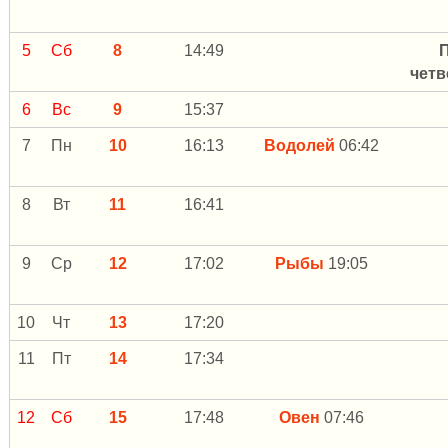
5
Сб
8
14:49
четв
6
Вс
9
15:37
7
Пн
10
16:13
Водолей
06:42
8
Вт
11
16:41
9
Ср
12
17:02
Рыбы
19:05
10
Чт
13
17:20
11
Пт
14
17:34
12
Сб
15
17:48
Овен
07:46