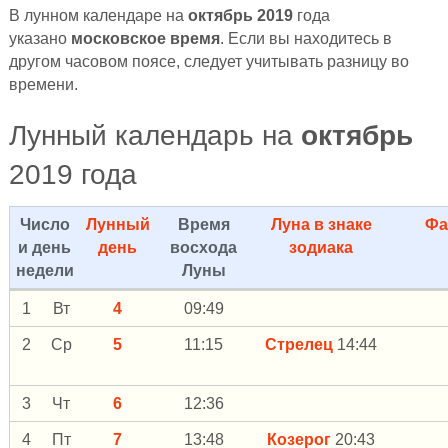
В лунном календаре на
октябрь 2019
года
указано
московское время
. Если вы находитесь в
другом часовом поясе, следует учитывать разницу во
времени.
Лунный календарь на
октябрь
2019 года
Число
Лунный
Время
Луна в знаке
Фа
и день
день
восхода
зодиака
недели
Луны
1
Вт
4
09:49
2
Ср
5
11:15
Стрелец
14:44
3
Чт
6
12:36
4
Пт
7
13:48
Козерог
20:43