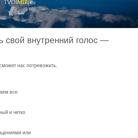
ь свой внутренний голос —
 сможет нас потревожить.
аем все
ый и четко
ущениями или