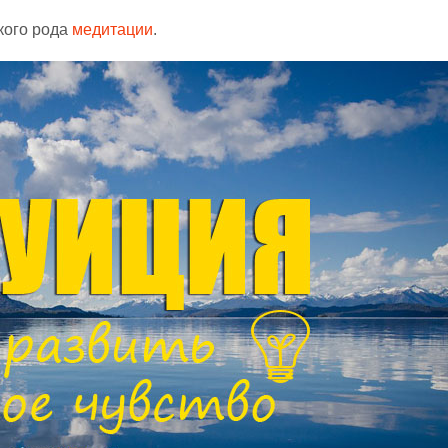
кого рода
медитации
.