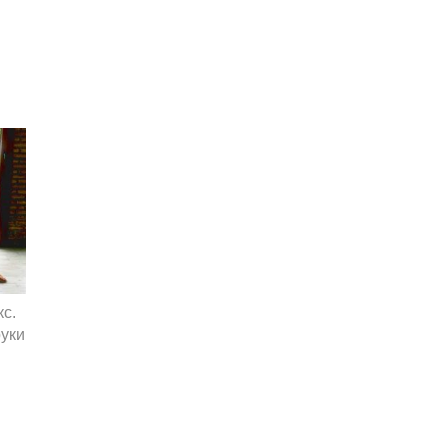
кс.
руки