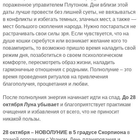
пораженное управителем Плутоном. Дни вблизи этой
даты лучше провести без лишней суеты, не ввязываться
в конфликты и избегать темных, злачных мест, а также —
мест большого скопления народа. Нужно постараться не
растрачивать свои силы зря. Если чувствуется, что на
душе кошки скребутся или возникает желание кого то
повампирить, то возможно пришло время наладить свой
режим дня, позаботиться о своем психологическом
комфорте, пересмотреть образ жизни, наладить
гармоничные отношения с родными. Полнолуние – это
время проведения ритуалов на привлечения
благополучия, процветания и любви.
После полнолуния энергия начинает идти на спад.
До 28
октября Луна убывает
и благоприятствует практикам
очищения и избавления от всего, что не приносит
никакой пользы.
28 октября – НОВОЛУНИЕ в 5 градусе Скорпиона
в
точной оппозиции с Ураном. День планирования и