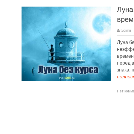
Луна
врем
tvoimir
Луна бе
неэффе
времени
перед в
знака, 
полност
Нет комм