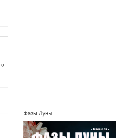
го
Фазы Луны