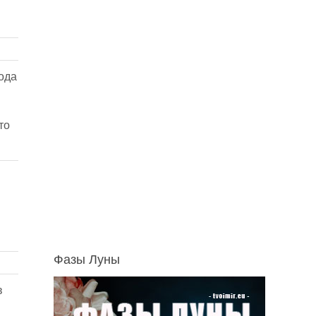
ода
то
Фазы Луны
в