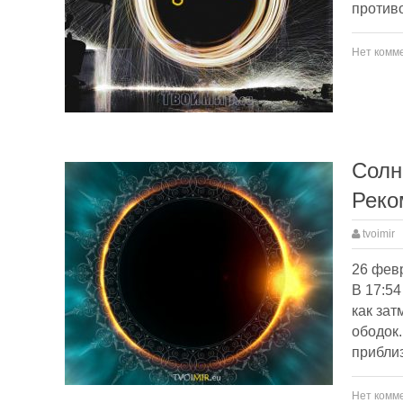
против
Нет комм
Солн
Реко
tvoimir
26 февр
В 17:54
как зат
ободок.
прибли
Нет комм