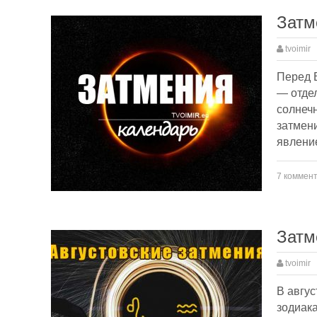
Затм
tvoimir
Перед В
— отдел
солнечн
затмени
явлени
7 коммен
Затм
tvoimir
В авгус
зодиак