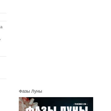
на
,
Фазы Луны