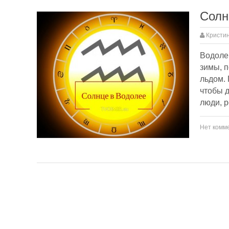
Солн
Кристин
Водоле
зимы, п
льдом. 
чтобы д
люди, 
Нет комм