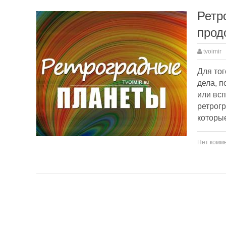
Ретр
прод
tvoimir
Для тог
дела, п
или всп
ретрогр
которые
Нет комм