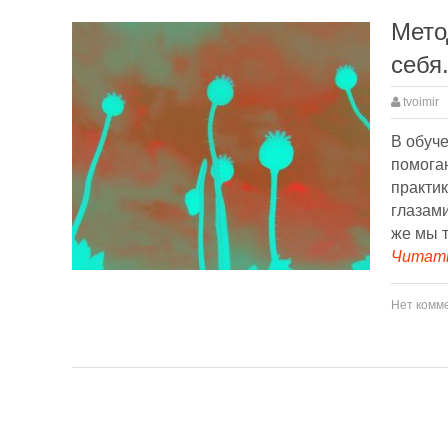
Мето
себя
tvoimir
В обуч
помогаю
практи
глазами
же мы т
Читать
Нет комм