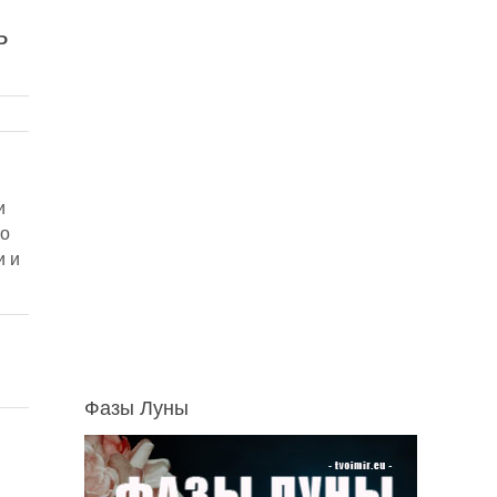
ь
и
то
и и
Фазы Луны