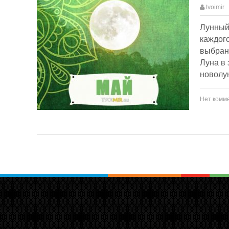
tvoimir
Лунный 
каждого
выбранн
Луна в 
новолу
Нет комм