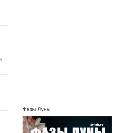
й
Фазы Луны