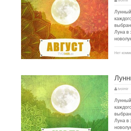
tvoimir
Лунный 
каждого
выбранн
Луна в 
новолу
Нет комм
Лунн
tvoimir
Лунный 
каждого
выбранн
Луна в 
новолу