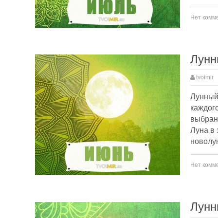
Нет комм
Лунн
tvoimir
Лунный 
каждого
выбранн
Луна в 
новолу
Нет комм
Лунн