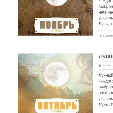
каждого
выбран
начинае
указаны
Луны, т
Нет комм
Лунн
tvoimir
Лунный 
каждого
выбран
начинае
указаны
Луны, т