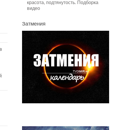
красота, подтянутость. Подборка
видео
Затмения
в
й