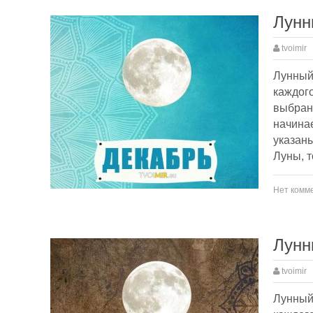
Лунн
tvoimir
Лунный 
каждого
выбран
начинае
указаны
Луны, т
Нет комм
Лунн
tvoimir
Лунный 