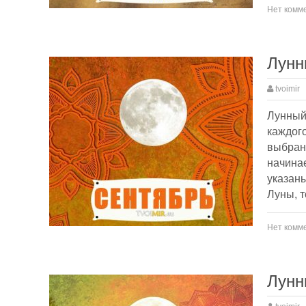
Нет комм
Лунн
tvoimir
Лунный 
каждого
выбран
начинае
указаны
Луны, т
Нет комм
Лунн