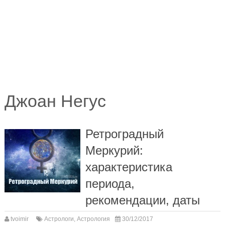
Джоан Негус
Ретроградный
Меркурий:
характеристика
периода,
рекомендации, даты
tvoimir
Астрологи
,
Астрология
30/12/2017