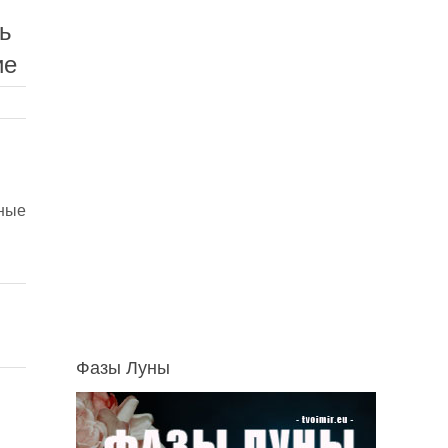
ь
ие
тные
Фазы Луны