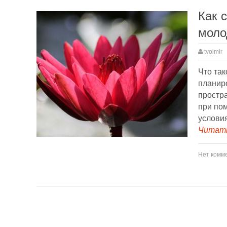
Как 
моло
tvoimir
Что так
планир
простра
при по
условия
Читать
Нет комм