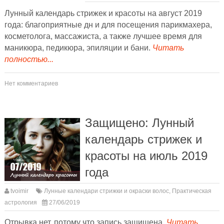
Лунный календарь стрижек и красоты на август 2019
года: благоприятные дн и для посещения парикмахера,
косметолога, массажиста, а также лучшее время для
маникюра, педикюра, эпиляции и бани.
Читать
полностью...
Нет комментариев
Защищено: Лунный
календарь стрижек и
красоты на июль 2019
года
tvoimir
Лунные календари стрижки и окраски волос
,
Практическая
астрология
27/06/2019
Отрывка нет, потому что запись защищена.
Читать