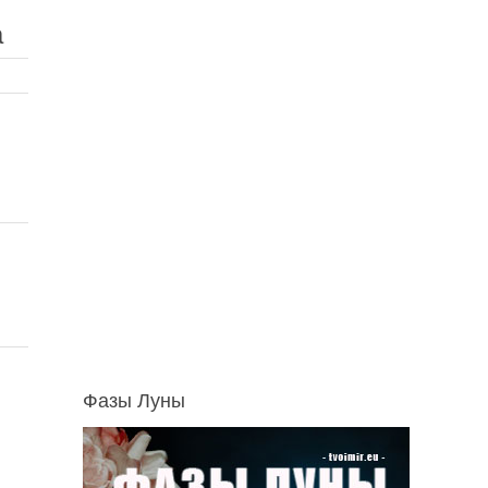
а
Фазы Луны