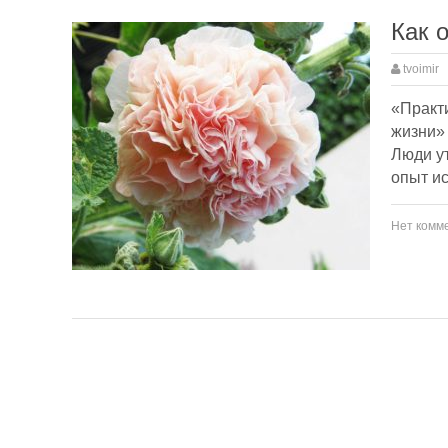
Как 
tvoimir
«Практ
жизни» 
Люди ут
опыт ис
Нет комм